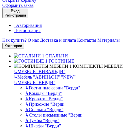
Открыть корзину
Оформить заказ
Вход
Регистрация
Авторизация
Регистрация
Как купить?
О нас
Доставка и оплата
Контакты
Материалы
Категории
СПАЛЬНИ
ГОСТИНЫЕ
КОМПЛЕКТЫ МЕБЕЛИ
↳
МЕБЕЛЬ "ВИВАЛЬДИ"
↳
Мебель "АВИНЬОН" "NEW"
↳
МЕБЕЛЬ "ВЕРДИ"
↳
Гостинные серии "Верди"
↳
Комоды "Верди"
↳
Кровати "Верди"
↳
Прихожие "Верди"
↳
Спальни "Верди"
↳
Столы письменные "Верди"
↳
Тумбы "Верди"
↳
Шкафы "Верди"