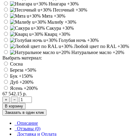
Ниагара
+30%
Песочный
+30%
Мята
+30%
Малибу
+30%
Сакура
+30%
Кварц
+30%
Голубая ночь
+30%
Любой цвет по RAL
+30%
Натуральное масло
+20%
Выбрать материал:
Сосна
Береза
+50%
Бук
+150%
Дуб
+200%
Ясень
+200%
67 542.15 р.
+
−
В корзину
Заказать в один клик
Описание
Отзывы (0)
Доставка и Оплата