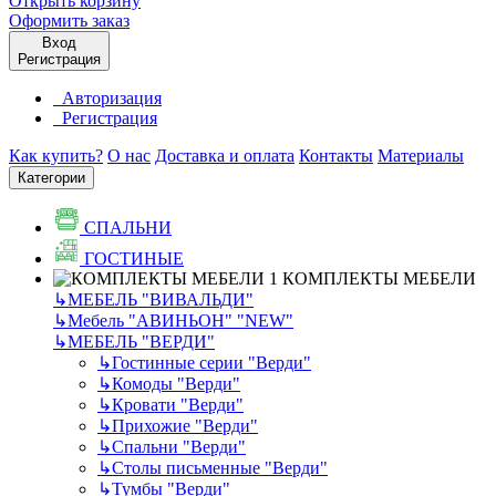
Открыть корзину
Оформить заказ
Вход
Регистрация
Авторизация
Регистрация
Как купить?
О нас
Доставка и оплата
Контакты
Материалы
Категории
СПАЛЬНИ
ГОСТИНЫЕ
КОМПЛЕКТЫ МЕБЕЛИ
↳
МЕБЕЛЬ "ВИВАЛЬДИ"
↳
Мебель "АВИНЬОН" "NEW"
↳
МЕБЕЛЬ "ВЕРДИ"
↳
Гостинные серии "Верди"
↳
Комоды "Верди"
↳
Кровати "Верди"
↳
Прихожие "Верди"
↳
Спальни "Верди"
↳
Столы письменные "Верди"
↳
Тумбы "Верди"