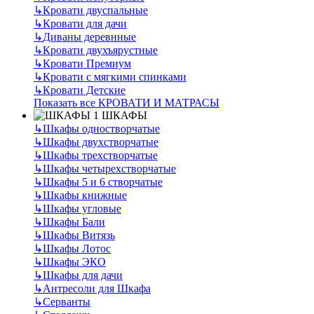
↳
Кровати двуспальные
↳
Кровати для дачи
↳
Диваны деревнные
↳
Кровати двухъярустные
↳
Кровати Премиум
↳
Кровати с мягкими спинками
↳
Кровати Детские
Показать все КРОВАТИ И МАТРАСЫ
ШКАФЫ
↳
Шкафы одностворчатые
↳
Шкафы двухстворчатые
↳
Шкафы трехстворчатые
↳
Шкафы четырехстворчатые
↳
Шкафы 5 и 6 створчатые
↳
Шкафы книжные
↳
Шкафы угловые
↳
Шкафы Бали
↳
Шкафы Витязь
↳
Шкафы Лотос
↳
Шкафы ЭКО
↳
Шкафы для дачи
↳
Антресоли для Шкафа
↳
Серванты