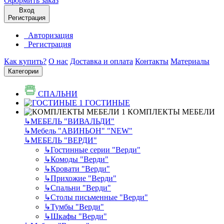
Оформить заказ
Вход
Регистрация
Авторизация
Регистрация
Как купить?
О нас
Доставка и оплата
Контакты
Материалы
Категории
СПАЛЬНИ
ГОСТИНЫЕ
КОМПЛЕКТЫ МЕБЕЛИ
↳
МЕБЕЛЬ "ВИВАЛЬДИ"
↳
Мебель "АВИНЬОН" "NEW"
↳
МЕБЕЛЬ "ВЕРДИ"
↳
Гостинные серии "Верди"
↳
Комоды "Верди"
↳
Кровати "Верди"
↳
Прихожие "Верди"
↳
Спальни "Верди"
↳
Столы письменные "Верди"
↳
Тумбы "Верди"
↳
Шкафы "Верди"