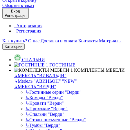
Открыть корзину
Оформить заказ
Вход
Регистрация
Авторизация
Регистрация
Как купить?
О нас
Доставка и оплата
Контакты
Материалы
Категории
СПАЛЬНИ
ГОСТИНЫЕ
КОМПЛЕКТЫ МЕБЕЛИ
↳
МЕБЕЛЬ "ВИВАЛЬДИ"
↳
Мебель "АВИНЬОН" "NEW"
↳
МЕБЕЛЬ "ВЕРДИ"
↳
Гостинные серии "Верди"
↳
Комоды "Верди"
↳
Кровати "Верди"
↳
Прихожие "Верди"
↳
Спальни "Верди"
↳
Столы письменные "Верди"
↳
Тумбы "Верди"