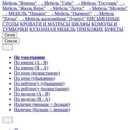
Мебель "Верона"
- Мебель "Габи"
- Мебель "Государь"
-
Мебель "Жюль Верн"
- Мебель "Лотос"
- Мебель "Модерн"
- МЕБЕЛЬ "Приано"
- Мебель "Пьемонт"
- Мебель
"Рауна"
- Мебель жалюзийная "Луверд"
ПИСЬМЕННЫЕ
СТОЛЫ
КРОВАТИ И МАТРАСЫ
ШКАФЫ
КОМОДЫ И
ТУМБОЧКИ
КУХОННАЯ МЕБЕЛЬ
ПРИХОЖИЕ
БУФЕТЫ
Сетка
Список
По умолчанию
По имени (A - Я)
По имени (Я - A)
По цене (возрастанию)
По цене (убыванию)
По рейтингу (убыванию)
По рейтингу (возрастанию)
По модели (A - Я)
По модели (Я - A)
Наличие (меньше > больше)
Наличие (больше > меньше)