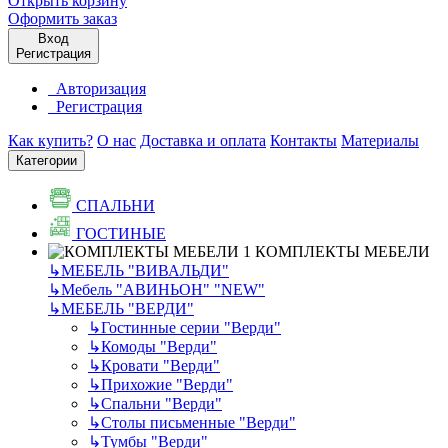
Открыть корзину
Оформить заказ
Вход
Регистрация
Авторизация
Регистрация
Как купить?
О нас
Доставка и оплата
Контакты
Материалы
Категории
СПАЛЬНИ
ГОСТИНЫЕ
КОМПЛЕКТЫ МЕБЕЛИ
↳
МЕБЕЛЬ "ВИВАЛЬДИ"
↳
Мебель "АВИНЬОН" "NEW"
↳
МЕБЕЛЬ "ВЕРДИ"
↳
Гостинные серии "Верди"
↳
Комоды "Верди"
↳
Кровати "Верди"
↳
Прихожие "Верди"
↳
Спальни "Верди"
↳
Столы письменные "Верди"
↳
Тумбы "Верди"