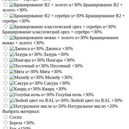
Браширование В2 +
золото
+30%
Браширование В2 +
серебро
+30%
Браширование классический орех + серебро
+30%
Браширование
мокко + золото
+30%
Джинса
+30%
Лазурь
+30%
Ниагара
+30%
Песочный
+30%
Мята
+30%
Малибу
+30%
Сакура
+30%
Кварц
+30%
Голубая ночь
+30%
Любой цвет по RAL
+30%
Натуральное масло
+20%
Выбрать материал:
Сосна
Береза
+50%
Бук
+150%