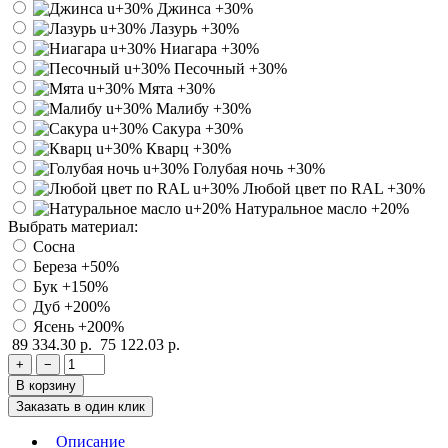
Джинса
+30%
Лазурь
+30%
Ниагара
+30%
Песочный
+30%
Мята
+30%
Малибу
+30%
Сакура
+30%
Кварц
+30%
Голубая ночь
+30%
Любой цвет по RAL
+30%
Натуральное масло
+20%
Выбрать материал:
Сосна
Береза
+50%
Бук
+150%
Дуб
+200%
Ясень
+200%
89 334.30 р.
75 122.03 р.
+
−
В корзину
Заказать в один клик
Описание