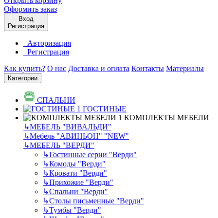
Открыть корзину
Оформить заказ
Вход
Регистрация
Авторизация
Регистрация
Как купить?
О нас
Доставка и оплата
Контакты
Материалы
Категории
СПАЛЬНИ
ГОСТИНЫЕ
КОМПЛЕКТЫ МЕБЕЛИ
↳
МЕБЕЛЬ "ВИВАЛЬДИ"
↳
Мебель "АВИНЬОН" "NEW"
↳
МЕБЕЛЬ "ВЕРДИ"
↳
Гостинные серии "Верди"
↳
Комоды "Верди"
↳
Кровати "Верди"
↳
Прихожие "Верди"
↳
Спальни "Верди"
↳
Столы письменные "Верди"
↳
Тумбы "Верди"