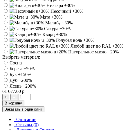
Ниагара
+30%
Песочный
+30%
Мята
+30%
Малибу
+30%
Сакура
+30%
Кварц
+30%
Голубая ночь
+30%
Любой цвет по RAL
+30%
Натуральное масло
+20%
Выбрать материал:
Сосна
Береза
+50%
Бук
+150%
Дуб
+200%
Ясень
+200%
61 677.00 р.
+
−
В корзину
Заказать в один клик
Описание
Отзывы (0)
Доставка и Оплата