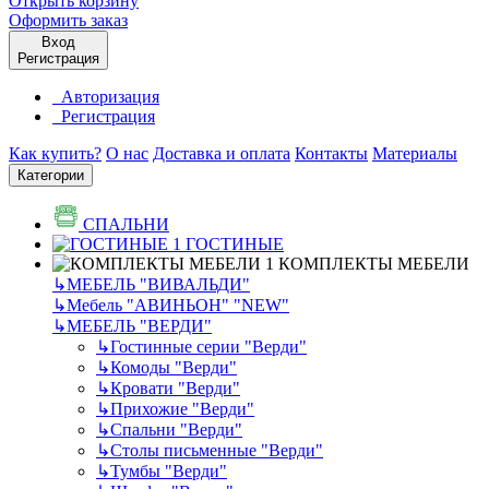
Открыть корзину
Оформить заказ
Вход
Регистрация
Авторизация
Регистрация
Как купить?
О нас
Доставка и оплата
Контакты
Материалы
Категории
СПАЛЬНИ
ГОСТИНЫЕ
КОМПЛЕКТЫ МЕБЕЛИ
↳
МЕБЕЛЬ "ВИВАЛЬДИ"
↳
Мебель "АВИНЬОН" "NEW"
↳
МЕБЕЛЬ "ВЕРДИ"
↳
Гостинные серии "Верди"
↳
Комоды "Верди"
↳
Кровати "Верди"
↳
Прихожие "Верди"
↳
Спальни "Верди"
↳
Столы письменные "Верди"
↳
Тумбы "Верди"